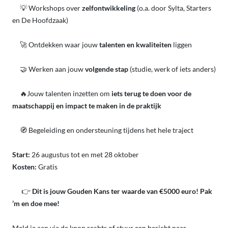
💡 Workshops over
zelfontwikkeling
(o.a. door Sylta, Starters
en De Hoofdzaak)
🚀 Ontdekken waar jouw
talenten en kwaliteiten
liggen
🤝 Werken aan jouw
volgende stap
(studie, werk of iets anders)
🔥Jouw talenten inzetten om
iets terug te doen voor de
maatschappij en impact te maken in de praktijk
🧭 Begeleiding en ondersteuning tijdens het hele traject
Start:
26 augustus tot en met 28 oktober
Kosten:
Gratis
👉
Dit is jouw Gouden Kans ter waarde van €5000 euro! Pak
’m en doe mee!
Meld je aan via de knop rechts of stuur een bericht naar