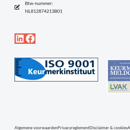
Btw-nummer:
NL812874213B01
LinkedIn
Facebook
Algemene voorwaarden
Privacyreglement
Disclaimer & cookies
A