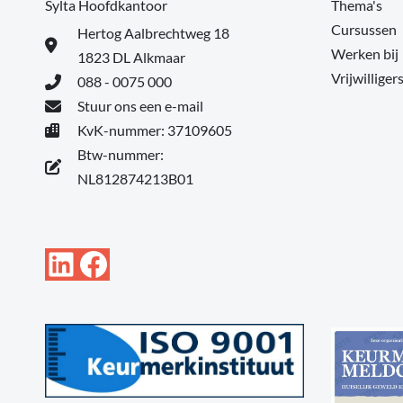
Sylta Hoofdkantoor
Thema's
Cursussen
Hertog Aalbrechtweg 18
Werken bij
1823 DL Alkmaar
Vrijwilliger
088 - 0075 000
Stuur ons een e-mail
KvK-nummer: 37109605
Btw-nummer:
NL812874213B01
LinkedIn
Facebook