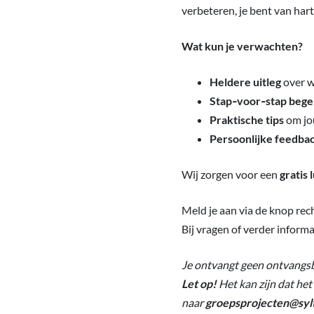
verbeteren, je bent van har
Wat kun je verwachten?
Heldere uitleg
over w
Stap‑voor‑stap bege
Praktische tips
om jou
Persoonlijke feedba
Wij zorgen voor een
gratis 
Meld je aan via de knop rec
Bij vragen of verder inform
Je ontvangt geen ontvangsbe
Let op!
Het kan zijn dat het
naar
groepsprojecten@sylt