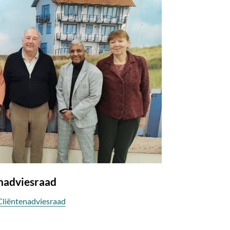
nadviesraad
liëntenadviesraad