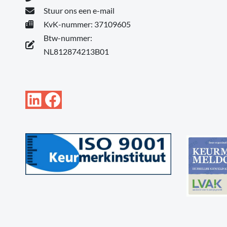
Stuur ons een e-mail
KvK-nummer: 37109605
Btw-nummer:
NL812874213B01
LinkedIn
Facebook