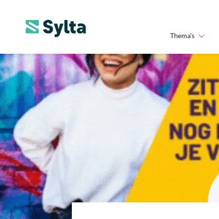
Thema’s
SYLTA
Niets is onmogelijk.