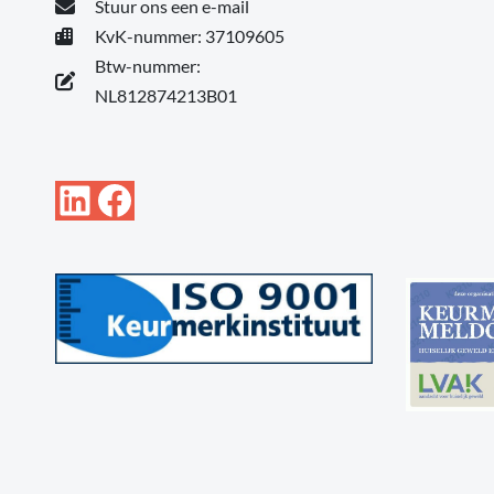
Stuur ons een e-mail
KvK-nummer: 37109605
Btw-nummer:
NL812874213B01
LinkedIn
Facebook