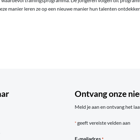
n waardevol trainingsprogramma. De jongeren volgen dit program
deze manier leren ze op een nieuwe manier hun talenten ontdekken
aar
Ontvang onze nie
Meld je aan en ontvang het laa
geeft vereiste velden aan
*
s
E-mailadres
*