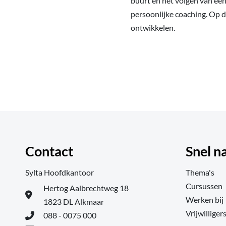
buurt en het volgen van ee
persoonlijke coaching. Op 
ontwikkelen.
Contact
Snel n
Sylta Hoofdkantoor
Thema's
Cursussen
Hertog Aalbrechtweg 18
Werken bij
1823 DL Alkmaar
Vrijwilliger
088 - 0075 000