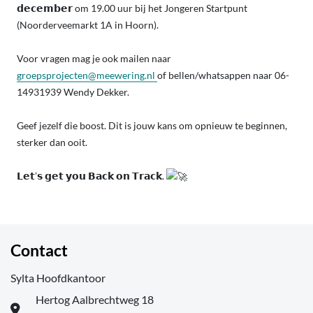
𝗱𝗲𝗰𝗲𝗺𝗯𝗲𝗿 om 19.00 uur bij het Jongeren Startpunt
(Noorderveemarkt 1A in Hoorn).
Voor vragen mag je ook mailen naar
groepsprojecten@meewering.nl
of bellen/whatsappen naar 06-
14931939 Wendy Dekker.
Geef jezelf die boost. Dit is jouw kans om opnieuw te beginnen,
sterker dan ooit.
𝗟𝗲𝘁’𝘀 𝗴𝗲𝘁 𝘆𝗼𝘂 𝗕𝗮𝗰𝗸 𝗼𝗻 𝗧𝗿𝗮𝗰𝗸.
Contact
Sylta Hoofdkantoor
Hertog Aalbrechtweg 18