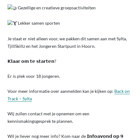
Gezellige en creatieve groepsactiviteiten
Lekker samen sporten
Je staat er niet alleen voor, we pakken dit samen aan met Sylta,
TjillSkillz en het Jongeren Startpunt in Hoorn.
𝗞𝗹𝗮𝗮𝗿 𝗼𝗺 𝘁𝗲 𝘀𝘁𝗮𝗿𝘁𝗲𝗻?
Er is plek voor 18 jongeren.
Voor meer informatie over aanmelden kan je kijken op:
Back on
Track – Sylta
Wij zullen contact met je opnemen om een
kennismakingsgesprek te plannen.
Wil je liever nog meer info? Kom naar de 𝗜𝗻𝗳𝗼𝗮𝘃𝗼𝗻𝗱 𝗼𝗽 𝟵