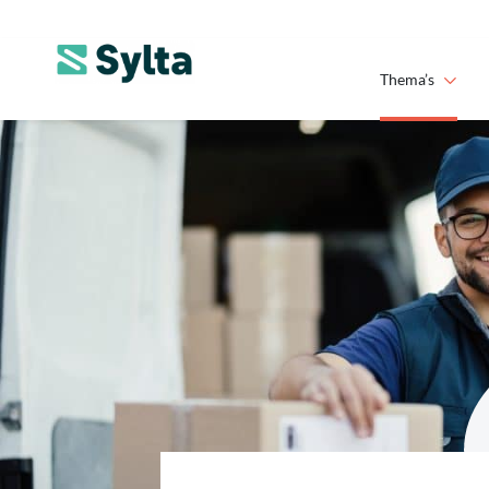
Thema’s
SYLTA
Niets is onmogelijk.