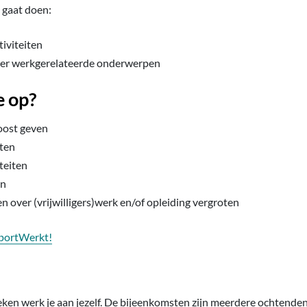
e gaat doen:
tiviteiten
er werkgerelateerde onderwerpen
e op?
oost geven
ten
iteiten
en
 over (vrijwilligers)werk en/of opleiding vergroten
SportWerkt!
ken werk je aan jezelf. De bijeenkomsten zijn meerdere ochtenden 