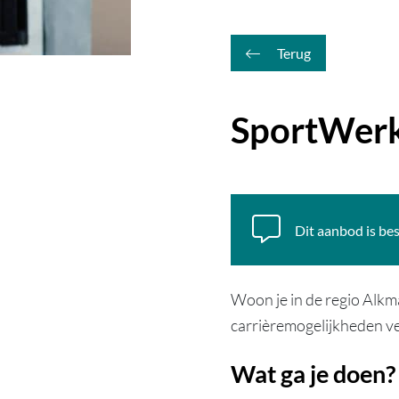
Terug
SportWerk
Dit aanbod is be
Woon je in de regio Alkma
carrièremogelijkheden v
Wat ga je doen?