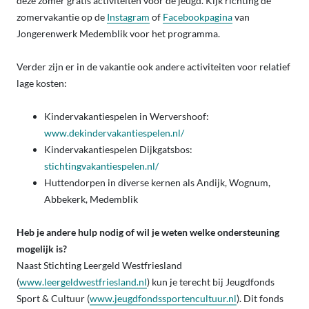
deze zomer gratis activiteiten voor de jeugd. Kijk richting de
zomervakantie op de
Instagram
of
Facebookpagina
van
Jongerenwerk Medemblik voor het programma.
Verder zijn er in de vakantie ook andere activiteiten voor relatief
lage kosten:
Kindervakantiespelen in Wervershoof:
www.dekindervakantiespelen.nl/
Kindervakantiespelen Dijkgatsbos:
stichtingvakantiespelen.nl/
Huttendorpen in diverse kernen als Andijk, Wognum,
Abbekerk, Medemblik
Heb je andere hulp nodig of wil je weten welke ondersteuning
mogelijk is?
Naast Stichting Leergeld Westfriesland
(
www.leergeldwestfriesland.nl
) kun je terecht bij Jeugdfonds
Sport & Cultuur (
www.jeugdfondssportencultuur.nl
). Dit fonds