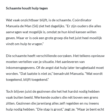
Schaamte houdt hulp tegen
Wat vaak onzichtbaar blijft, is de schaamte. Coördinator
Manuela de Man (56) ziet het dagelijks. “Er zijn ouders die alles
aanvragen wat mogelijk is, omdat ze hun kind kansen willen
geven. Maar er is ook een grote groep die het juist heel moeilijk
vindt om hulp te vragen.”
Die schaamte heeft verschillende oorzaken. Het telkens opnieuw
moeten vertellen van je situatie. Het aanleveren van
inkomensgegevens. Of de angst dat hulp later terugbetaald moet
worden. “Dat laatste is niet zo,” benadrukt Manuela. “Wat wordt
toegekend, blijft toegekend.”
Toch blijven juist de gezinnen die het het hardst nodig hebben
vaak buiten beeld. Werkende ouders die nét boven een grens
zitten. Gezinnen die jarenlang alles zelf regelden en nu ineens
hulp nodig hebben. “Die stap is groot,” zegt ze. “Maar je bent echt