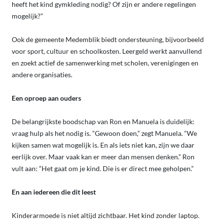
heeft het kind gymkleding nodig? Of zijn er andere regelingen
mogelijk?”
Ook de gemeente Medemblik biedt ondersteuning, bijvoorbeeld
voor sport, cultuur en schoolkosten. Leergeld werkt aanvullend
en zoekt actief de samenwerking met scholen, verenigingen en
andere organisaties.
Een oproep aan ouders
De belangrijkste boodschap van Ron en Manuela is duidelijk:
vraag hulp als het nodig is. “Gewoon doen,” zegt Manuela. “We
kijken samen wat mogelijk is. En als iets niet kan, zijn we daar
eerlijk over. Maar vaak kan er meer dan mensen denken.” Ron
vult aan: “Het gaat om je kind. Die is er direct mee geholpen.”
En aan iedereen die dit leest
Kinderarmoede is niet altijd zichtbaar. Het kind zonder laptop.